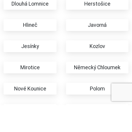
Dlouhá Lomnice
Herstošice
Hlineč
Javorná
Jesínky
Kozlov
Mirotice
Německý Chloumek
Nové Kounice
Polom
Rybničná
Sovolusky
Teleč
Těšetice