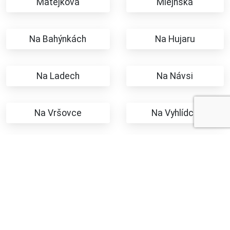
Matějková
Mlejnská
Na Bahýnkách
Na Hujaru
Na Ladech
Na Návsi
Na Vršovce
Na Vyhlídce
Na Výsluní
Okružní
Osadní
Pod Lomem
Polní
Příčná