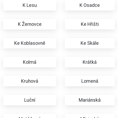
K Lesu
K Osadce
K Žernovce
Ke Hřišti
Ke Koblasovně
Ke Skále
Kolmá
Krátká
Kruhová
Lomená
Luční
Mariánská