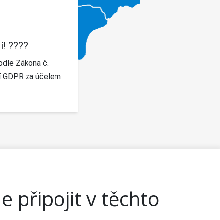
! ????
odle Zákona č.
ení GDPR za účelem
připojit v těchto