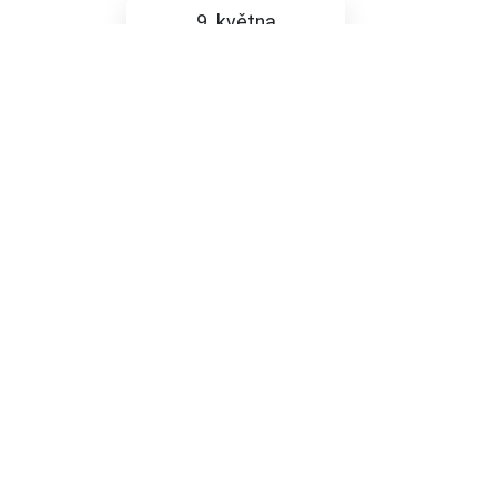
9. května
Pobočka v Olomouci
Dolní náměstí 55/33
Po-Čt 9:00-19:00
Pátek 9:00-12:00
info@nejpripojeni.cz