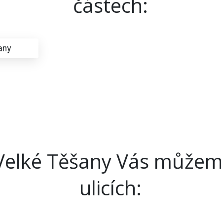
částech:
any
Velké Těšany Vás můžeme 
ulicích: