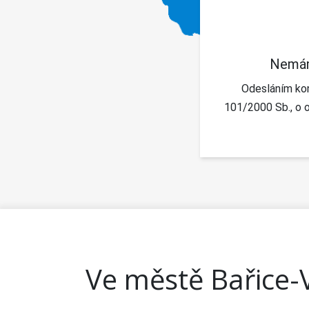
Nemám
Odesláním kon
101/2000 Sb., o o
Ve městě Bařice-