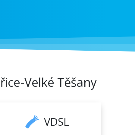
ařice-Velké Těšany
VDSL