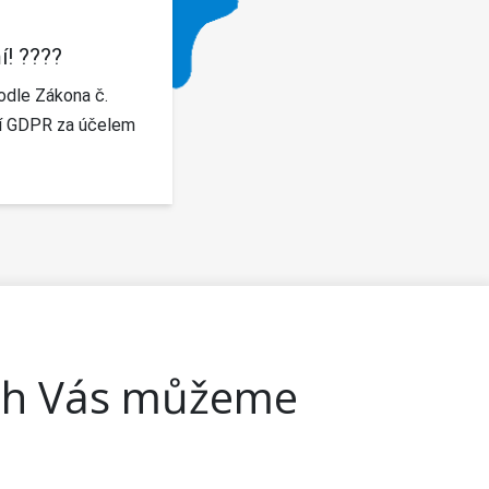
! ????
odle Zákona č.
ení GDPR za účelem
ách Vás můžeme
: