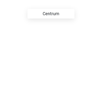
Centrum
Pobočka v Olomouci
Dolní náměstí 55/33
Po-Čt 9:00-19:00
Pátek 9:00-12:00